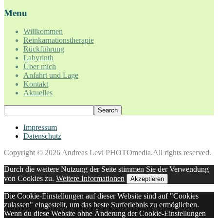
Menu
Willkommen
Reinkarnationstherapie
Rückführung
Labyrinth
Über mich
Anfahrt und Lage
Kontakt
Aktuelles
Impressum
Datenschutz
Copyright © 2026 Andreas Levi PHOTOmedia.All rights reserved.
Durch die weitere Nutzung der Seite stimmen Sie der Verwendung
von Cookies zu.
Weitere Informationen
Akzeptieren
Die Cookie-Einstellungen auf dieser Website sind auf "Cookies
zulassen" eingestellt, um das beste Surferlebnis zu ermöglichen.
Wenn du diese Website ohne Änderung der Cookie-Einstellungen