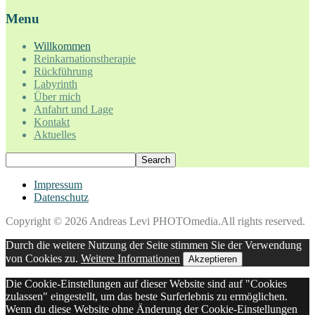
Menu
Willkommen
Reinkarnationstherapie
Rückführung
Labyrinth
Über mich
Anfahrt und Lage
Kontakt
Aktuelles
Impressum
Datenschutz
Copyright © 2026 Andreas Levi PHOTOmedia.All rights reserved.
Durch die weitere Nutzung der Seite stimmen Sie der Verwendung
von Cookies zu.
Weitere Informationen
Akzeptieren
Die Cookie-Einstellungen auf dieser Website sind auf "Cookies
zulassen" eingestellt, um das beste Surferlebnis zu ermöglichen.
Wenn du diese Website ohne Änderung der Cookie-Einstellungen