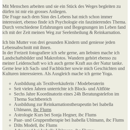
Mit Menschen arbeiten und sie ein Stück des Weges begleiten zu
dürfen ist mir ein grosses Anliegen.
Die Frage nach dem Sinn des Lebens hat mich schon immer
interessiert, ebenso finde ich Psychologie ein faszinierendes Thema.
Durch verschiedene Erfahrungen und Begegnungen im Leben fand
ich mit der Zeit meinen Weg zur Seelenheilung & Reinkarnation.
Ich bin Mutter von drei gesunden Kindern und geniesse jeden
Lebensabschnitt mit ihnen.
In der Freizeit fotografiere ich sehr gerne, am liebsten mache ich
Landschaftsbilder und Makrofotos. Wandern gehört ebenso zu
meiner Leidenschaft wo ich auch gerne Kraft aus der Natur tanke.
Gerne lese ich Sach- und Fachbücher sowie mich Geschichten und
Kulturen interessieren. Als Ausgleich mache ich gerne Yoga.
Ausbildung als Textilverkäuferin / Modeberaterin
Seit vielen Jahren unterrichte ich Block- und Altflöte
Sechs Jahre Koordinatorin eines 24h Beratungstelefon im
Thema Suchtbereich
Ausbildung zur Reinkarnationstherapeutin bei Isabella
Uhlmann,
ibc Flums
Astrologie Kurs bei Sonja Hegner, ibc Flums
Paar- und Gruppentherapie bei Isabella Uhlmann, ibc Flums
Dilts Modell, ibc Flums