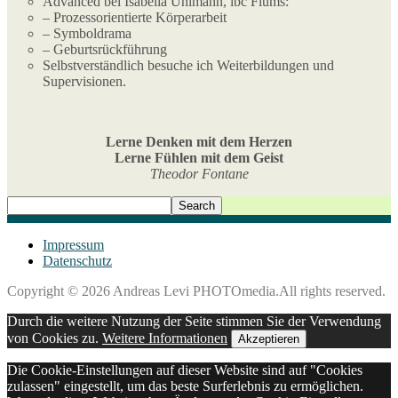
Advanced bei Isabella Uhlmann, ibc Flums:
– Prozessorientierte Körperarbeit
– Symboldrama
– Geburtsrückführung
Selbstverständlich besuche ich Weiterbildungen und
Supervisionen.
Lerne Denken mit dem Herzen
Lerne Fühlen mit dem Geist
Theodor Fontane
Impressum
Datenschutz
Copyright © 2026 Andreas Levi PHOTOmedia.All rights reserved.
Durch die weitere Nutzung der Seite stimmen Sie der Verwendung
von Cookies zu.
Weitere Informationen
Akzeptieren
Die Cookie-Einstellungen auf dieser Website sind auf "Cookies
zulassen" eingestellt, um das beste Surferlebnis zu ermöglichen.