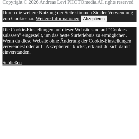
Copyright © 2026 Andreas Levi PHOTOmedia.All rights reserved.
Durch die weitere Nutzung der Seite stimmen Sie der Verwendung
von Cookies zu.
Weitere Informationen
Akzeptieren
Die Cookie-Einstellungen auf dieser Website sind auf "Cookies
zulassen" eingestellt, um das beste Surferlebnis zu ermöglichen.
Wenn du diese Website ohne Änderung der Cookie-Einstellungen
verwendest oder auf "Akzeptieren" klickst, erklärst du sich damit
einverstanden.
Schließen